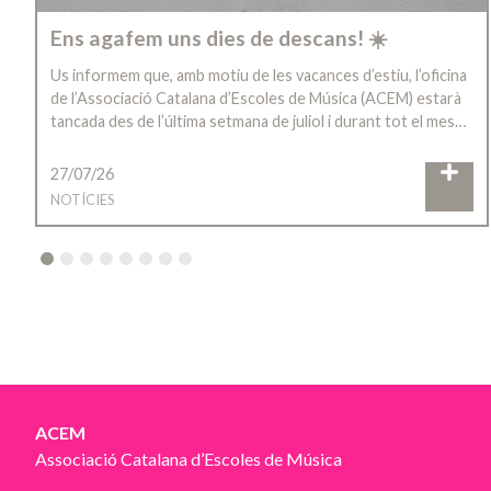
Ens agafem uns dies de descans! ☀️
Us informem que, amb motiu de les vacances d’estiu, l’oficina
de l’Associació Catalana d’Escoles de Música (ACEM) estarà
tancada des de l’última setmana de juliol i durant tot el mes…
27/07/26
NOTÍCIES
2
3
4
5
6
7
8
ACEM
Associació Catalana d’Escoles de Música