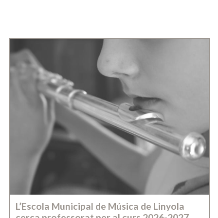
L’Escola Municipal de Música de Linyola
cerca professorat per al curs 2026-2027