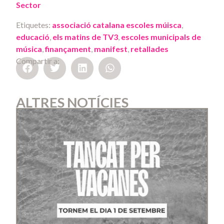
Sector
Etiquetes:
associació catalana escoles múisca
,
educació
,
els matins de TV3
,
escoles municipals de
música
,
finançament
,
manifest
,
retallades
Compartir a:
ALTRES NOTÍCIES