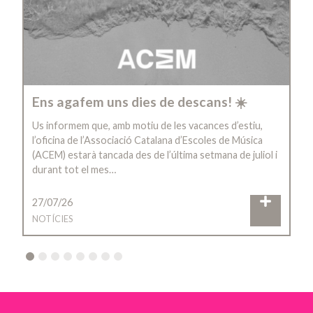
Ens agafem uns dies de descans! ☀️
Us informem que, amb motiu de les vacances d’estiu,
l’oficina de l’Associació Catalana d’Escoles de Música
(ACEM) estarà tancada des de l’última setmana de juliol i
durant tot el mes…
27/07/26
NOTÍCIES
2
3
4
5
6
7
8