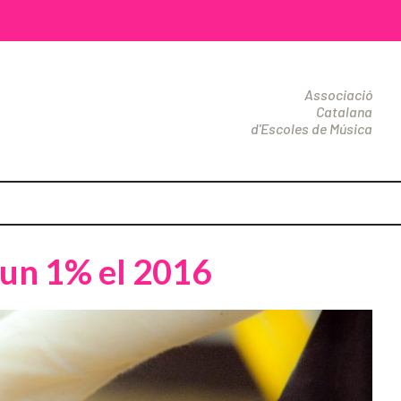
Associació
Catalana
d'Escoles de Música
 un 1% el 2016