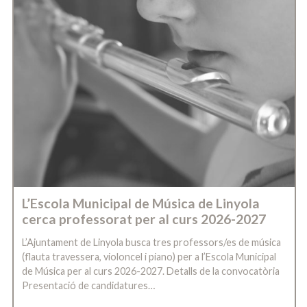
L’Escola Municipal de Música de Linyola
cerca professorat per al curs 2026-2027
L’Ajuntament de Linyola busca tres professors/es de música
(flauta travessera, violoncel i piano) per a l’Escola Municipal
de Música per al curs 2026-2027. Detalls de la convocatòria
Presentació de candidatures…