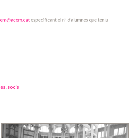
cem@acem.cat
especificant el nº d’alumnes que teniu
tes
,
socis