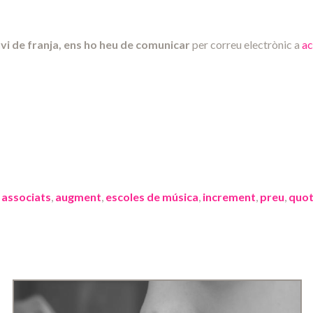
nvi de franja, ens ho heu de comunicar
per correu electrònic a
a
,
associats
,
augment
,
escoles de música
,
increment
,
preu
,
quo