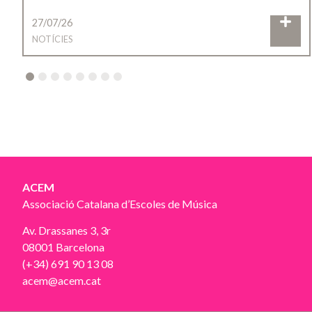
27/07/26
NOTÍCIES
2
3
4
5
6
7
8
ACEM
Associació Catalana d’Escoles de Música
Av. Drassanes 3, 3r
08001 Barcelona
(+34) 691 90 13 08
acem@acem.cat