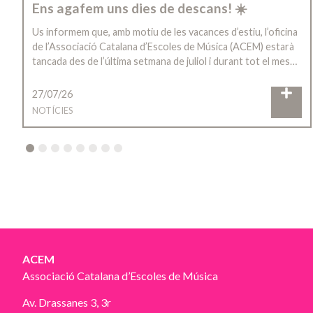
Ens agafem uns dies de descans! ☀️
Us informem que, amb motiu de les vacances d’estiu, l’oficina
de l’Associació Catalana d’Escoles de Música (ACEM) estarà
tancada des de l’última setmana de juliol i durant tot el mes…
27/07/26
NOTÍCIES
2
3
4
5
6
7
8
ACEM
Associació Catalana d’Escoles de Música
Av. Drassanes 3, 3r