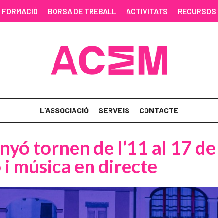
FORMACIÓ
BORSA DE TREBALL
ACTIVITATS
RECURSOS
L’ASSOCIACIÓ
SERVEIS
CONTACTE
inyó tornen de l’11 al 17 d
i música en directe