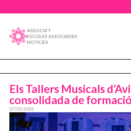
ASSOCIA’T
ESCOLES ASSOCIADES
NOTÍCIES
Els Tallers Musicals d’Av
consolidada de formació 
07/05/2026