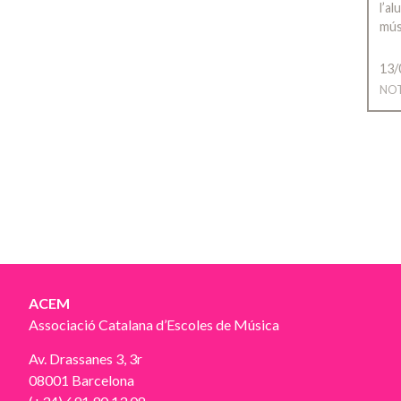
l’a
mús
13/
NOT
ACEM
Associació Catalana d’Escoles de Música
Av. Drassanes 3, 3r
08001 Barcelona