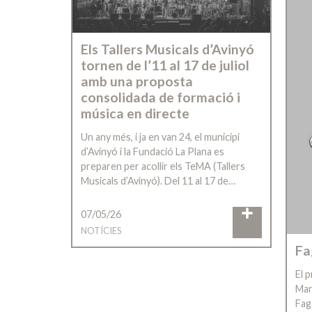
Els Tallers Musicals d’Avinyó
tornen de l’11 al 17 de juliol
amb una proposta
consolidada de formació i
música en directe
Un any més, i ja en van 24, el municipi
d’Avinyó i la Fundació La Plana es
preparen per acollir els TeMA (Tallers
Musicals d’Avinyó). Del 11 al 17 de…
07/05/26
NOTÍCIES
Fa
El p
Man
Fag