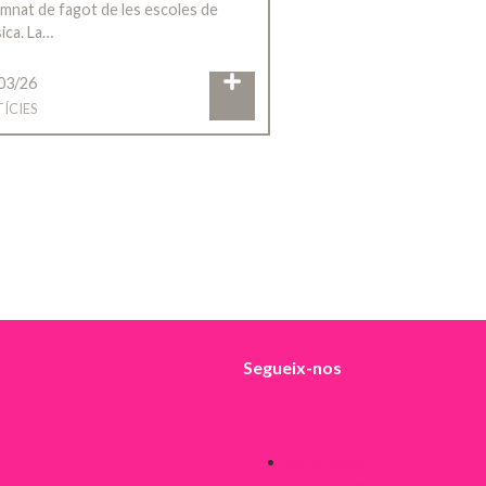
lumnat de fagot de les escoles de
ica. La…
03/26
ÍCIES
Segueix-nos
Avís legal