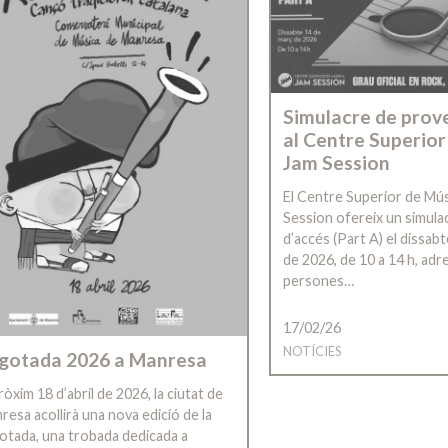
Simulacre de prov
al Centre Superior
Jam Session
El Centre Superior de Mú
Session ofereix un simula
d’accés (Part A) el dissab
de 2026, de 10 a 14 h, adr
persones…
17/02/26
NOTÍCIES
gotada 2026 a Manresa
ròxim 18 d’abril de 2026, la ciutat de
resa acollirà una nova edició de la
otada, una trobada dedicada a