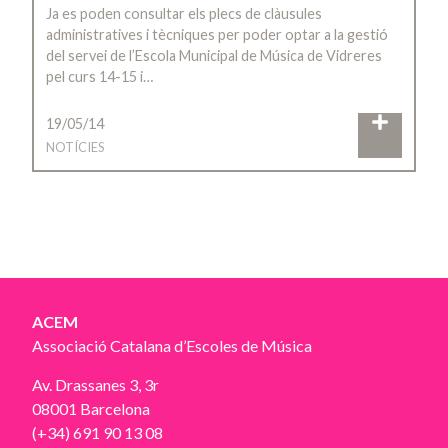
Ja es poden consultar els plecs de clàusules
administratives i tècniques per poder optar a la gestió
del servei de l’Escola Municipal de Música de Vidreres
pel curs 14-15 i…
19/05/14
NOTÍCIES
ACEM
Associació Catalana d’Escoles de Música
Av. Drassanes 3, 3r
08001 Barcelona
(+34) 691 90 13 08