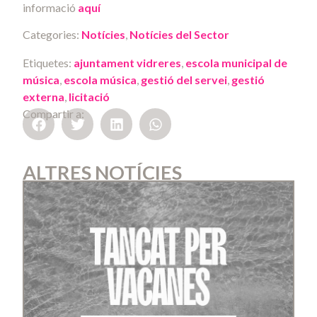
informació
aquí
Categories:
Notícies
,
Notícies del Sector
Etiquetes:
ajuntament vidreres
,
escola municipal de
música
,
escola música
,
gestió del servei
,
gestió
externa
,
licitació
Compartir a:
ALTRES NOTÍCIES