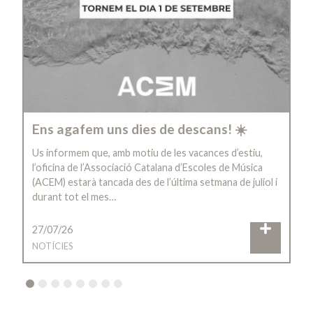
Ens agafem uns dies de descans! ☀️
Us informem que, amb motiu de les vacances d’estiu,
l’oficina de l’Associació Catalana d’Escoles de Música
(ACEM) estarà tancada des de l’última setmana de juliol i
durant tot el mes…
27/07/26
NOTÍCIES
2
3
4
5
6
7
8