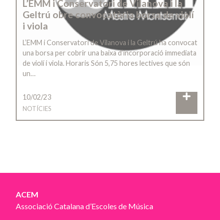
L’EMM i Conservatori de Vilanova i la
Geltrú obre convocatòria borsa de violí
i viola
L’EMM i Conservatori de Vilanova i la Geltrú ha convocat
una borsa per cobrir una baixa d’incorporació immediata
de violí i viola. Horaris Són 5,75 hores lectives que són
un…
10/02/23
NOTÍCIES
ACEM
Associació Catalana d’Escoles de Música