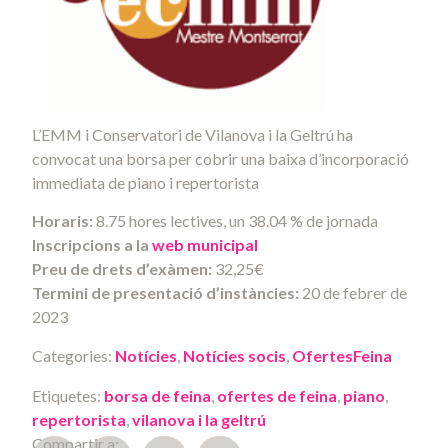
L’EMM i Conservatori de Vilanova i la Geltrú ha
convocat una borsa per cobrir una baixa d’incorporació
immediata de piano i repertorista
Horaris:
8.75 hores lectives, un 38.04 % de jornada
Inscripcions a la
web municipal
Preu de drets d’exàmen:
32,25€
Termini de presentació d’instàncies:
20 de febrer de
2023
Categories:
Notícies
,
Notícies socis
,
OfertesFeina
Etiquetes:
borsa de feina
,
ofertes de feina
,
piano
,
repertorista
,
vilanova i la geltrú
Compartir a: