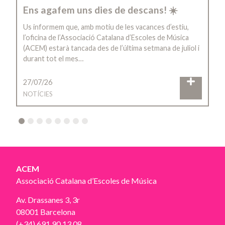
Ens agafem uns dies de descans! ☀️
Us informem que, amb motiu de les vacances d’estiu,
l’oficina de l’Associació Catalana d’Escoles de Música
(ACEM) estarà tancada des de l’última setmana de juliol i
durant tot el mes…
27/07/26
NOTÍCIES
2
3
4
5
6
7
8
ACEM
Associació Catalana d’Escoles de Música
Av. Drassanes 3, 3r
08001 Barcelona
(+34) 691 90 13 08