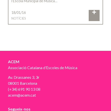
l’Escola Municipal de Música…
18/01/16
NOTÍCIES
ACEM
Associació Catalana d’Escoles de Música
Av. Drassanes 3, 3r
08001 Barcelona
(+34) 691 90 13 08
acem@acem.cat
Segueix-nos