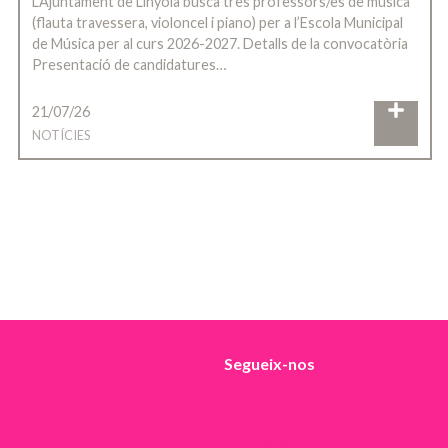
L’Ajuntament de Linyola busca tres professors/es de música
(flauta travessera, violoncel i piano) per a l’Escola Municipal
de Música per al curs 2026-2027. Detalls de la convocatòria
Presentació de candidatures…
21/07/26
NOTÍCIES
Segueix-nos