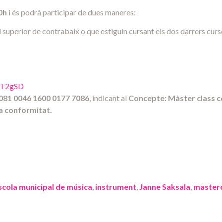
0h
i és podrà participar de dues maneres:
 superior de contrabaix o que estiguin cursant els dos darrers cur
PKT2gSD
081 0046 1600 0177 7086
, indicant al
Concepte: Màster class 
la conformitat.
scola municipal de música
,
instrument
,
Janne Saksala
,
masterc