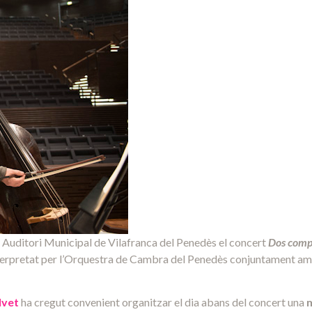
al Auditori Municipal de Vilafranca del Penedès el concert
Dos compo
nterpretat per l’Orquestra de Cambra del Penedès conjuntament amb
lvet
ha cregut convenient organitzar el dia abans del concert una