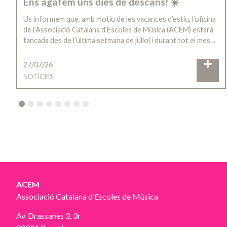
Ens agafem uns dies de descans! ☀️
Us informem que, amb motiu de les vacances d’estiu, l’oficina
de l’Associació Catalana d’Escoles de Música (ACEM) estarà
tancada des de l’última setmana de juliol i durant tot el mes…
27/07/26
NOTÍCIES
2
3
4
5
6
7
8
ACEM
Associació Catalana d’Escoles de Música
Av. Drassanes 3, 3r