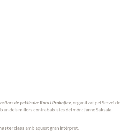
sitors de pel·lícula: Rota i Prokofiev,
organitzat pel Servei de
 un dels millors contrabaixistes del món: Janne Saksala.
masterclass
amb aquest gran intèrpret.