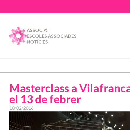
ASSOCIA’T
ESCOLES ASSOCIADES
NOTÍCIES
Masterclass a Vilafranc
el 13 de febrer
10/02/2016