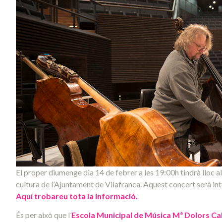
El proper diumenge dia 14 de febrer a les 19:00h tindrà lloc 
cultura de l’Ajuntament de Vilafranca. Aquest concert serà i
Aquí trobareu tota la informació.
És per això que l’
Escola Municipal de Música Mª Dolors Ca