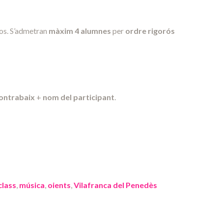
sos. S’admetran
màxim 4 alumnes
per
ordre rigorós
contrabaix
+
nom del participant
.
lass
,
música
,
oients
,
Vilafranca del Penedès