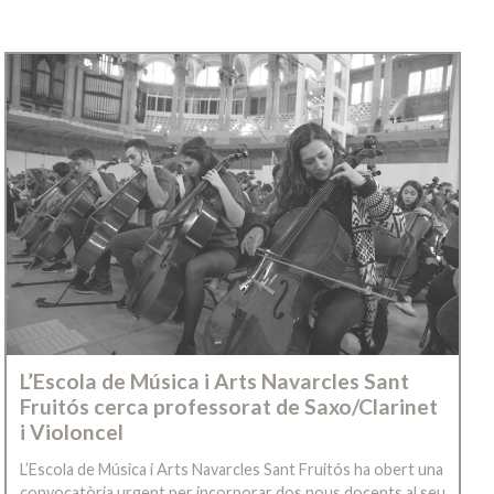
L’Escola de Música i Arts Navarcles Sant
Fruitós cerca professorat de Saxo/Clarinet
i Violoncel
L’Escola de Música i Arts Navarcles Sant Fruitós ha obert una
convocatòria urgent per incorporar dos nous docents al seu