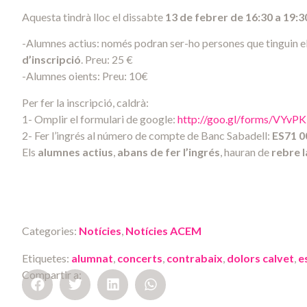
Aquesta tindrà lloc el dissabte
13 de febrer de 16:30 a 19:3
-Alumnes actius: només podran ser-ho persones que tinguin el
d’inscripció
. Preu: 25 €
-Alumnes oients: Preu: 10€
Per fer la inscripció, caldrà:
1- Omplir el formulari de google:
http://goo.gl/forms/VYv
2- Fer l’ingrés al número de compte de Banc Sabadell:
ES71 0
Els
alumnes actius
,
abans de fer l’ingrés
, hauran de
rebre 
Categories:
Notícies
,
Notícies ACEM
Etiquetes:
alumnat
,
concerts
,
contrabaix
,
dolors calvet
,
e
Compartir a: