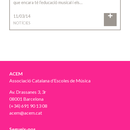
que encara té l’educació musical i els…
11/03/14
NOTÍCIES
ACEM
Associació Catalana d’Escoles de Música
Av. Drassanes 3, 3r
08001 Barcelona
(+34) 691 90 13 08
acem@acem.cat
Segueix-nos