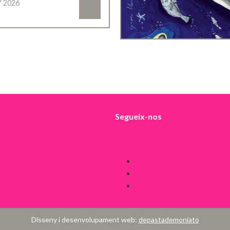
Y 2026
Segueix-nos
Avís legal
Política de Cookies
Política de Privacitat
Disseny i desenvolupament web:
depastademoniato