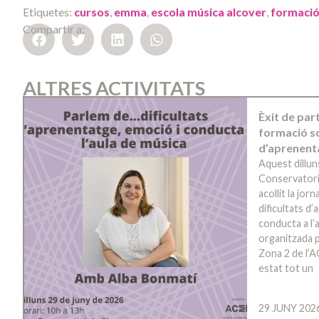
Etiquetes:
cursos
,
emma
,
escola música alcover
,
formaci
Compartir a:
ALTRES ACTIVITATS
Èxit de par
formació so
d’aprenent
Aquest dillun
Conservatori
acollit la jo
dificultats d
conducta a l’a
organitzada p
Zona 2 de l’A
estat tot un
29 JUNY 202