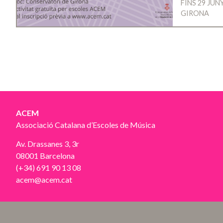
FINS 29 JUN
GIRONA
ACEM
Associació Catalana d’Escoles de Música
Av. Drassanes 3, 3r
08001 Barcelona
(+34) 691 90 13 08
acem@acem.cat