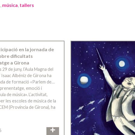
ó
,
música
,
tallers
ticipació en la jornada de
bre dificultats
atge a Girona
s 29 de juny, l’Aula Magna del
 Isaac Albéniz de Girona ha
rnada de formació «Parlem de…
’aprenentatge, emoció i
ula de música». L’activitat,
er les escoles de música de la
CEM (Província de Girona), ha
6