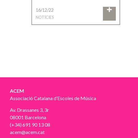
16/12/22
NOTÍCIES
ACEM
Associació Catalana d’Escoles de Música
Av. Drassanes 3, 3r
08001 Barcelona
(+34) 691 90 13 08
acem@acem.cat