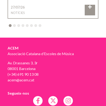
27/07/26
NOTÍCIES
2
3
4
5
6
7
8
ACEM
Associació Catalana d’Escoles de Música
Av. Drassanes 3, 3r
08001 Barcelona
(+34) 691 90 13 08
acem@acem.cat
Segueix-nos