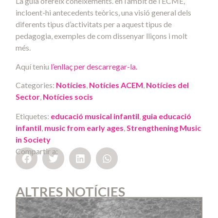
La guia ofereix coneixements. en l’àmbit de l’ECME,
incloent-hi antecedents teòrics, una visió general dels
diferents tipus d’activitats per a aquest tipus de
pedagogia, exemples de com dissenyar lliçons i molt
més.
Aquí teniu
l’enllaç per descarregar-la.
Categories:
Notícies
,
Notícies ACEM
,
Notícies del
Sector
,
Notícies socis
Etiquetes:
educació musical infantil
,
guia educació
infantil
,
music from early ages
,
Strengthening Music
in Society
Compartir a:
ALTRES NOTÍCIES