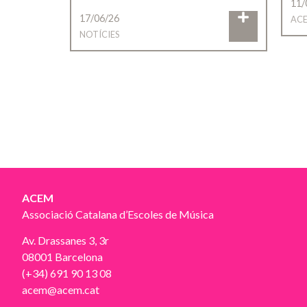
11/
17/06/26
AC
NOTÍCIES
ACEM
Associació Catalana d’Escoles de Música
Av. Drassanes 3, 3r
08001 Barcelona
(+34) 691 90 13 08
acem@acem.cat