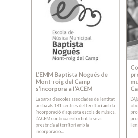
Co
pr
L’EMM Baptista Nogués de
mu
Mont-roig del Camp
C
s’incorpora a l’ACEM
L’A
La xarxa d’escoles associades de l’entitat
obe
arriba als 141 centres del territori amb la
pro
incorporació d’aquesta escola de música.
pro
L’ACEM continua enfortint la seva
lle
presència al territori amb la
incorporació…