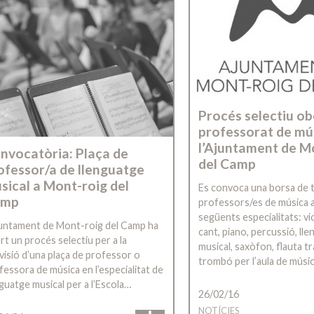
Procés selectiu ob
professorat de mú
l’Ajuntament de M
nvocatòria: Plaça de
del Camp
ofessor/a de llenguatge
sical a Mont-roig del
Es convoca una borsa de t
amp
professors/es de música 
següents especialitats: viol
juntament de Mont-roig del Camp ha
cant, piano, percussió, ll
rt un procés selectiu per a la
musical, saxòfon, flauta tr
visió d’una plaça de professor o
trombó per l’aula de músi
fessora de música en l’especialitat de
nguatge musical per a l’Escola…
26/02/16
NOTÍCIES