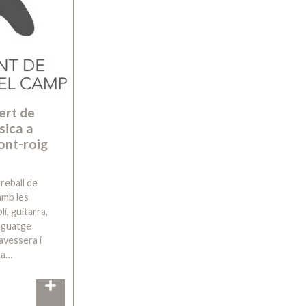
ert de
sica a
ont-roig
reball de
amb les
í, guitarra,
enguatge
avessera i
ca…