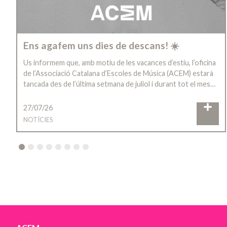
Ens agafem uns dies de descans! ☀️
Us informem que, amb motiu de les vacances d’estiu, l’oficina
de l’Associació Catalana d’Escoles de Música (ACEM) estarà
tancada des de l’última setmana de juliol i durant tot el mes…
27/07/26
NOTÍCIES
2
3
4
5
6
7
8