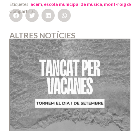
Etiquetes:
acem
,
escola municipal de música
,
mont-roig d
Compartir a:
ALTRES NOTÍCIES