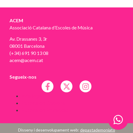
ACEM
Associació Catalana d’Escoles de Música
Av. Drassanes 3, 3r
08001 Barcelona
(+34) 691 90 13 08
acem@acem.cat
Segueix-nos
Avís legal
Política de Cookies
Política de Privacitat
Disseny i desenvolupament web:
depastademoniato