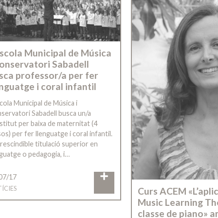
Escola Municipal de Música
Conservatori Sabadell
sca professor/a per fer
enguatge i coral infantil
cola Municipal de Música i
servatori Sabadell busca un/a
stitut per baixa de maternitat (4
s) per fer llenguatge i coral infantil.
rescindible titulació superior en
nguatge o pedagogia, i…
07/17
ÍCIES
Curs ACEM «L’aplic
Music Learning The
classe de piano» 