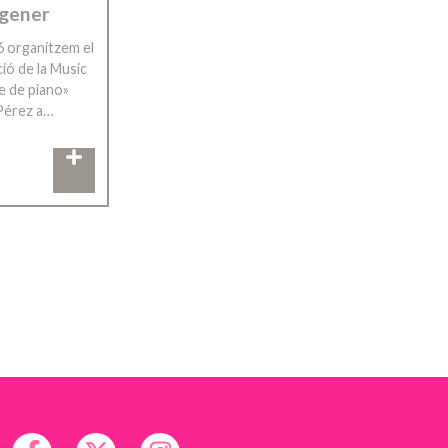
 gener
6 organitzem el
ció de la Music
e de piano»
Pérez a…