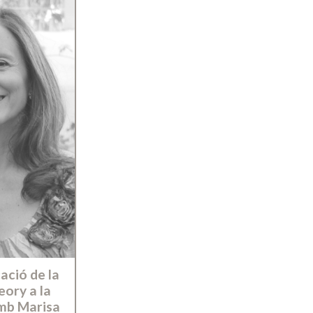
ació de la
ory a la
amb Marisa