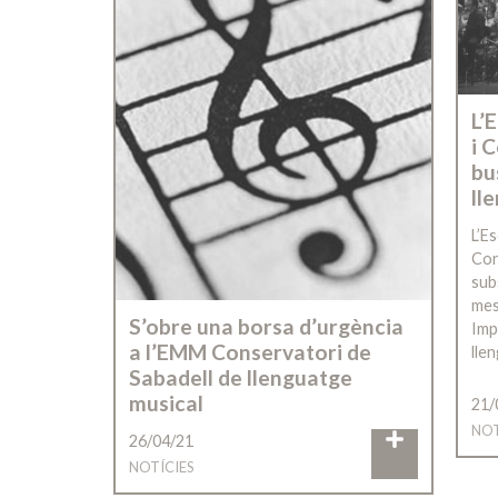
L’
i 
bu
ll
L’Es
Con
sub
meso
S’obre una borsa d’urgència
Imp
a l’EMM Conservatori de
lle
Sabadell de llenguatge
musical
21/
NOT
26/04/21
NOTÍCIES