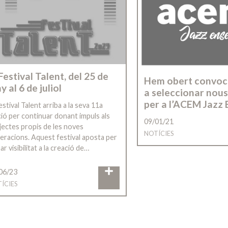
 Festival Talent, del 25 de
Hem obert convoc
y al 6 de juliol
a seleccionar nou
per a l’ACEM Jazz
estival Talent arriba a la seva 11a
ció per continuar donant impuls als
09/01/21
jectes propis de les noves
NOTÍCIES
eracions. Aquest festival aposta per
r visibilitat a la creació de…
06/23
ÍCIES