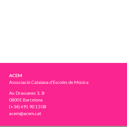
ACEM
Associació Catalana d’Escoles de Música
Av. Drassanes 3, 3r
08001 Barcelona
(+34) 691 90 13 08
acem@acem.cat