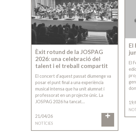
El
Èxit rotund de la JOSPAG
jun
2026: una celebració del
El F
talent i el treball compartit
edi
pro
El concert d’aquest passat diumenge va
gen
posar el punt final a una experiència
dona
musical intensa que ha unit alumnat i
professorat en un projecte únic. La
JOSPAG 2026 ha tancat…
19/
NOT
21/04/26
NOTÍCIES