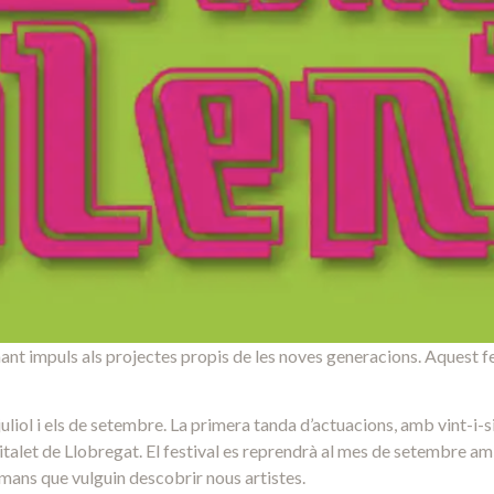
nant impuls als projectes propis de les noves generacions. Aquest fes
uliol i els de setembre. La primera tanda d’actuacions, amb vint-i-sis
ospitalet de Llobregat. El festival es reprendrà al mes de setembre
òmans que vulguin descobrir nous artistes.