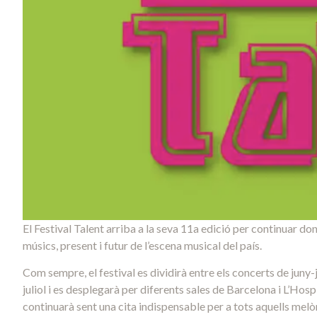
El Festival Talent arriba a la seva 11a edició per continuar do
músics, present i futur de l’escena musical del país.
Com sempre, el festival es dividirà entre els concerts de juny-j
juliol i es desplegarà per diferents sales de Barcelona i L’H
continuarà sent una cita indispensable per a tots aquells mel