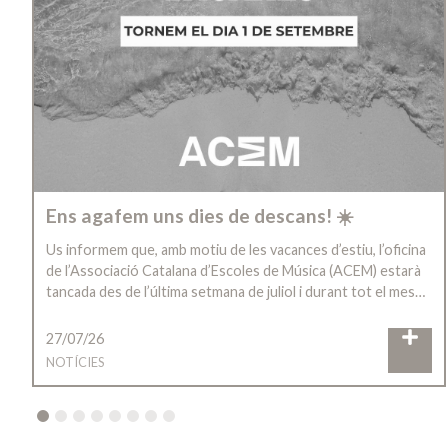
Ens agafem uns dies de descans! ☀️
Us informem que, amb motiu de les vacances d’estiu, l’oficina
de l’Associació Catalana d’Escoles de Música (ACEM) estarà
tancada des de l’última setmana de juliol i durant tot el mes…
27/07/26
NOTÍCIES
2
3
4
5
6
7
8