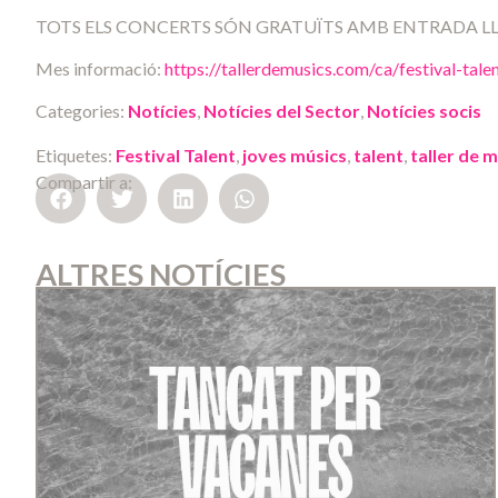
TOTS ELS CONCERTS SÓN GRATUÏTS AMB ENTRADA LL
Mes informació:
https://tallerdemusics.com/ca/festival-tale
Categories:
Notícies
,
Notícies del Sector
,
Notícies socis
Etiquetes:
Festival Talent
,
joves músics
,
talent
,
taller de 
Compartir a:
ALTRES NOTÍCIES