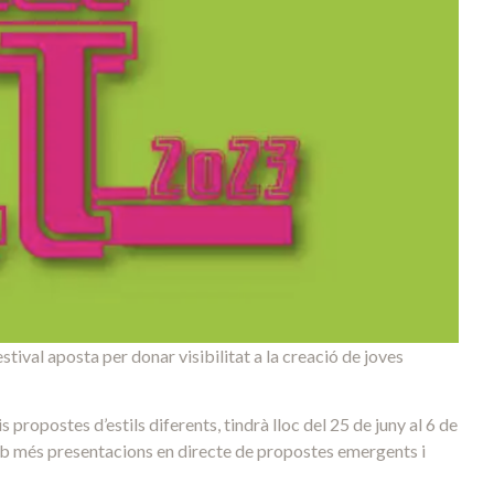
tival aposta per donar visibilitat a la creació de joves
 propostes d’estils diferents, tindrà lloc del 25 de juny al 6 de
 amb més presentacions en directe de propostes emergents i