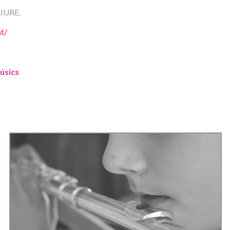
IURE.
nt/
músics