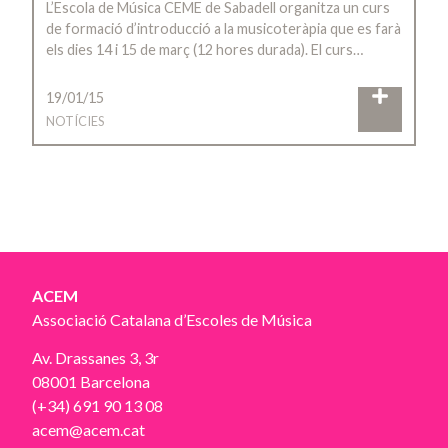
L’Escola de Música CEME de Sabadell organitza un curs
de formació d’introducció a la musicoteràpia que es farà
els dies 14 i 15 de març (12 hores durada). El curs…
19/01/15
NOTÍCIES
ACEM
Associació Catalana d’Escoles de Música
Av. Drassanes 3, 3r
08001 Barcelona
(+34) 691 90 13 08
acem@acem.cat