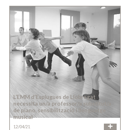
L’EMM d’Esplugues de Llobregat
necessita un/a professor/a substitut/a
de piano, sensibilització i llenguatge
musical
12/04/21