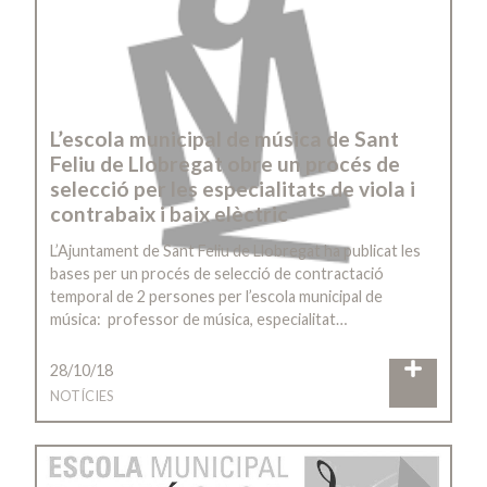
L’escola municipal de música de Sant
Feliu de Llobregat obre un procés de
selecció per les especialitats de viola i
contrabaix i baix elèctric
L’Ajuntament de Sant Feliu de Llobregat ha publicat les
bases per un procés de selecció de contractació
temporal de 2 persones per l’escola municipal de
música: professor de música, especialitat…
28/10/18
NOTÍCIES