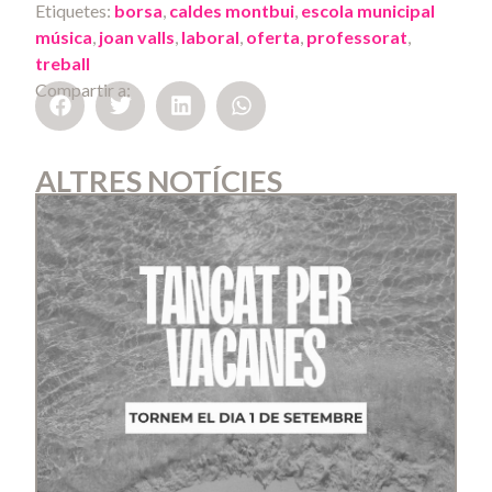
Etiquetes:
borsa
,
caldes montbui
,
escola municipal
música
,
joan valls
,
laboral
,
oferta
,
professorat
,
treball
Compartir a:
ALTRES NOTÍCIES