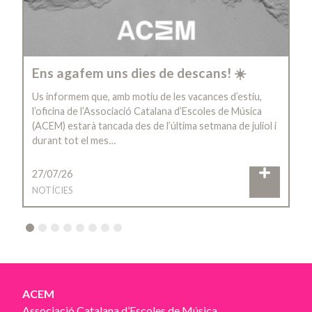
Ens agafem uns dies de descans! ☀️
Us informem que, amb motiu de les vacances d’estiu,
l’oficina de l’Associació Catalana d’Escoles de Música
(ACEM) estarà tancada des de l’última setmana de juliol i
durant tot el mes…
27/07/26
NOTÍCIES
2
3
4
5
6
7
8
ACEM
Associació Catalana d’Escoles de Música