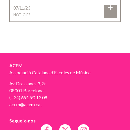
07/11/23
NOTÍCIES
ACEM
Associació Catalana d’Escoles de Música
Av. Drassanes 3, 3r
08001 Barcelona
(+34) 691 90 13 08
acem@acem.cat
Segueix-nos