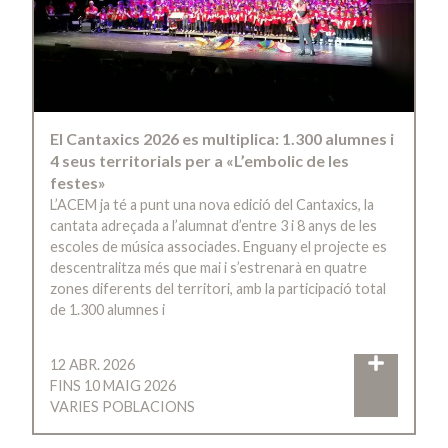
El Cantaxics 2026 es multiplica: 1.300 alumnes i
4 seus territorials per a «L’embolic de les
festes»
L’ACEM ja té a punt una nova edició del Cantaxics, la
cantata adreçada a l’alumnat d’entre 3 i 8 anys de les
escoles de música associades. Enguany el projecte es
descentralitza més que mai i s’estrenarà en quatre
zones diferents del territori, amb la participació total
de 1.300 alumnes i
12 ABR. 2026
FINS 10 MAIG 2026
VARIES POBLACIONS