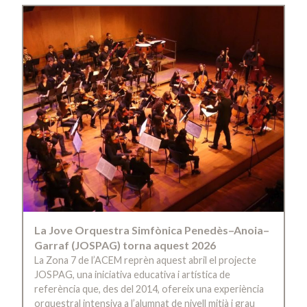
La Jove Orquestra Simfònica Penedès–Anoia–
Garraf (JOSPAG) torna aquest 2026
La Zona 7 de l’ACEM reprèn aquest abril el projecte
JOSPAG, una iniciativa educativa i artística de
referència que, des del 2014, ofereix una experiència
orquestral intensiva a l’alumnat de nivell mitjà i grau