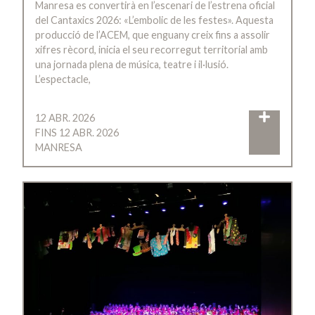
Manresa es convertirà en l’escenari de l’estrena oficial
del Cantaxics 2026: «L’embolic de les festes». Aquesta
producció de l’ACEM, que enguany creix fins a assolir
xifres rècord, inicia el seu recorregut territorial amb
una jornada plena de música, teatre i il·lusió.
L’espectacle,
12 ABR. 2026
FINS 12 ABR. 2026
MANRESA