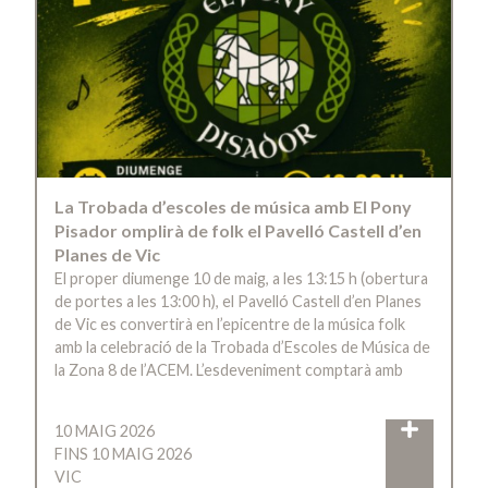
La Trobada d’escoles de música amb El Pony
Pisador omplirà de folk el Pavelló Castell d’en
Planes de Vic
El proper diumenge 10 de maig, a les 13:15 h (obertura
de portes a les 13:00 h), el Pavelló Castell d’en Planes
de Vic es convertirà en l’epicentre de la música folk
amb la celebració de la Trobada d’Escoles de Música de
la Zona 8 de l’ACEM. L’esdeveniment comptarà amb
10 MAIG 2026
FINS 10 MAIG 2026
VIC