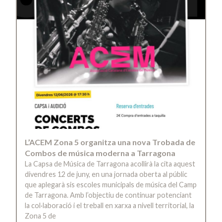
L’ACEM Zona 5 organitza una nova Trobada de
Combos de música moderna a Tarragona
La Capsa de Música de Tarragona acollirà la cita aquest
divendres 12 de juny, en una jornada oberta al públic
que aplegarà sis escoles municipals de música del Camp
de Tarragona. Amb l’objectiu de continuar potenciant
la col·laboració i el treball en xarxa a nivell territorial, la
Zona 5 de