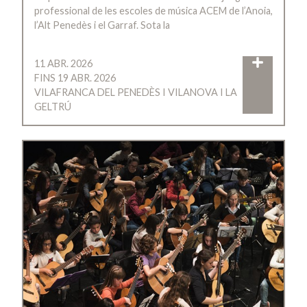
professional de les escoles de música ACEM de l’Anoia,
l’Alt Penedès i el Garraf. Sota la
11 ABR. 2026
FINS 19 ABR. 2026
VILAFRANCA DEL PENEDÈS I VILANOVA I LA
GELTRÚ