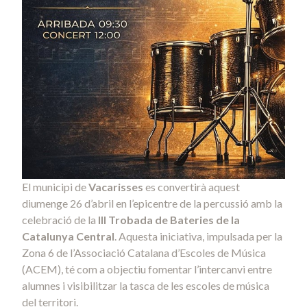
El municipi de
Vacarisses
es convertirà aquest
diumenge 26 d’abril en l’epicentre de la percussió amb la
celebració de la
III Trobada de Bateries de la
Catalunya Central
. Aquesta iniciativa, impulsada per la
Zona 6 de l’Associació Catalana d’Escoles de Música
(ACEM), té com a objectiu fomentar l’intercanvi entre
alumnes i visibilitzar la tasca de les escoles de música
del territori.