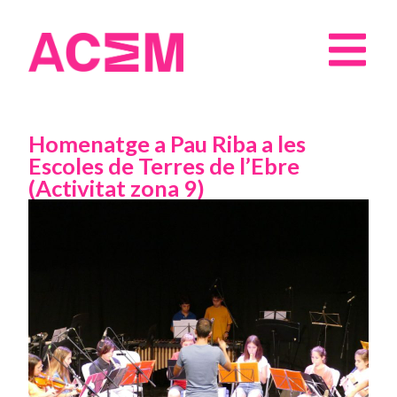
Homenatge a Pau Riba a les
Escoles de Terres de l’Ebre
(Activitat zona 9)