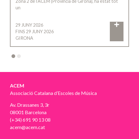
Zona 2 de l’ACEM (Província de Girona), ha estat tot
un
29 JUNY 2026
FINS 29 JUNY 2026
GIRONA
2
ACEM
Associació Catalana d’Escoles de Música
Av. Drassanes 3, 3r
08001 Barcelona
(+34) 691 90 13 08
acem@acem.cat