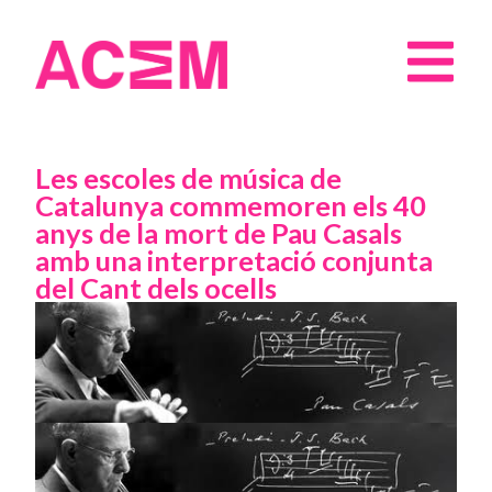
Les escoles de música de
Catalunya commemoren els 40
anys de la mort de Pau Casals
amb una interpretació conjunta
del Cant dels ocells