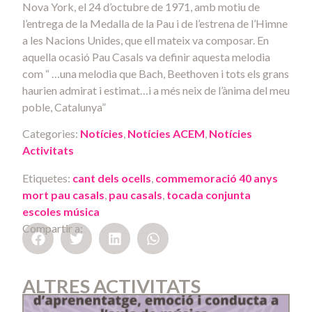
Nova York, el 24 d’octubre de 1971, amb motiu de
l’entrega de la Medalla de la Pau i de l’estrena de l’Himne
a les Nacions Unides, que ell mateix va composar. En
aquella ocasió Pau Casals va definir aquesta melodia
com “ …una melodia que Bach, Beethoven i tots els grans
haurien admirat i estimat…i a més neix de l’ànima del meu
poble, Catalunya”
Categories:
Notícies
,
Notícies ACEM
,
Notícies
Activitats
Etiquetes:
cant dels ocells
,
commemoració 40 anys
mort pau casals
,
pau casals
,
tocada conjunta
escoles música
Compartir a:
ALTRES ACTIVITATS