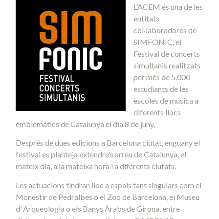
L’ACEM és una de les
entitats
col·laboradores de
SIMFONIC, el
Festival de concerts
simultanis realitzats
per més de 5.000
estudiants de les
escoles de música a
diferents llocs
emblemàtics de Catalunya el dia 8 de juny.
Després de dues edicions a Barcelona ciutat, enguany el
festival es planteja extendre’s arreu de Catalunya, el
mateix dia, a la mateixa hora i a diferents ciutats.
Les actuacions tindran lloc a espais tant singulars com el
Monestir de Pedralbes o el Zoo de Barcelona, el Museu
d’ Arqueologia o els Banys Àrabs de Girona, entre