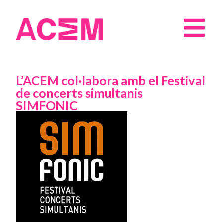
L’ACEM col·labora amb el Festival
de concerts simultanis
SIMFONIC