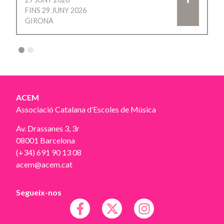
FINS 29 JUNY 2026
GIRONA
2
ACEM
Associació Catalana d’Escoles de Música
Av. Drassanes 3, 3r
08001 Barcelona
(+34) 691 90 13 08
acem@acem.cat
Segueix-nos