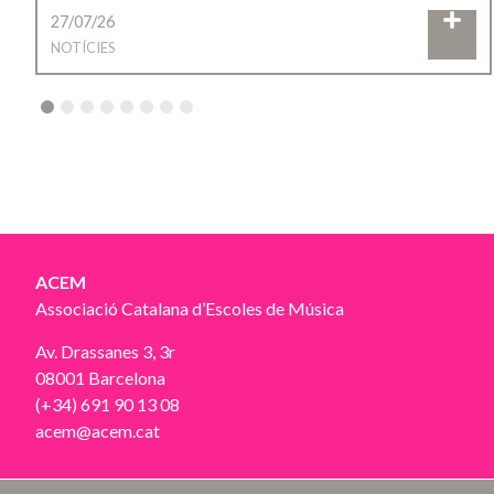
27/07/26
NOTÍCIES
2
3
4
5
6
7
8
ACEM
Associació Catalana d’Escoles de Música
Av. Drassanes 3, 3r
08001 Barcelona
(+34) 691 90 13 08
acem@acem.cat