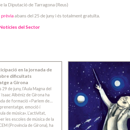
 de la Diputació de Tarragona (Reus)
ó prèvia
abans del 25 de juny i és totalment gratuïta.
Notícies del Sector
ticipació en la jornada de
bre dificultats
atge a Girona
s 29 de juny, l’Aula Magna del
 Isaac Albéniz de Girona ha
rnada de formació «Parlem de…
’aprenentatge, emoció i
ula de música». L’activitat,
er les escoles de música de la
CEM (Província de Girona), ha