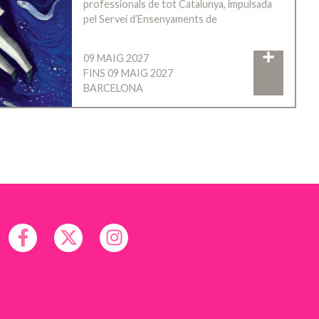
professionals de tot Catalunya, impulsada
pel Servei d’Ensenyaments de
09 MAIG 2027
FINS 09 MAIG 2027
BARCELONA