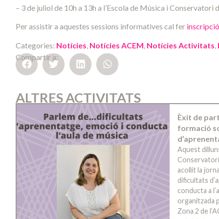
– 3 de juliol de 10h a 13h a l’Escola de Música i Conservatori
Per assistir a aquestes sessions informatives cal fer
inscripci
Categories:
Notícies
,
Notícies ACEM
,
Notícies Activitats
,
Compartir a:
ALTRES ACTIVITATS
Èxit de par
formació so
d’aprenent
Aquest dillun
Conservatori
acollit la jo
dificultats d
conducta a l’a
organitzada p
Zona 2 de l’A