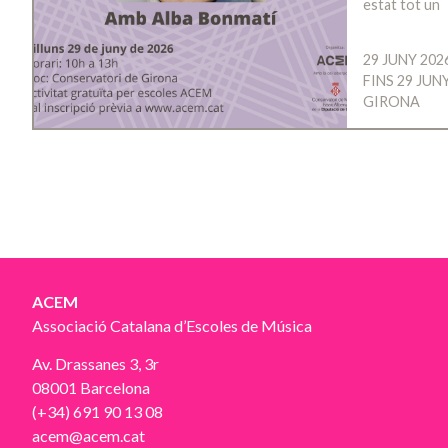
estat tot un
29 JUNY 202
FINS 29 JUN
GIRONA
ACEM
Associació Catalana d’Escoles de Música
Av. Drassanes 3, 3r
08001 Barcelona
(+34) 691 90 13 08
acem@acem.cat