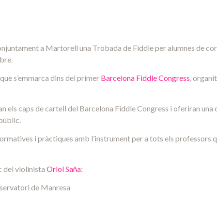
njuntament a Martorell una Trobada de Fiddle per alumnes de cord
bre.
 que s’emmarca dins del primer
Barcelona Fiddle Congress
, organi
an els caps de cartell del Barcelona Fiddle Congress i oferiran una c
públic.
nformatives i pràctiques amb l’instrument per a tots els professors 
 del violinista
Oriol Saña
:
onservatori de Manresa