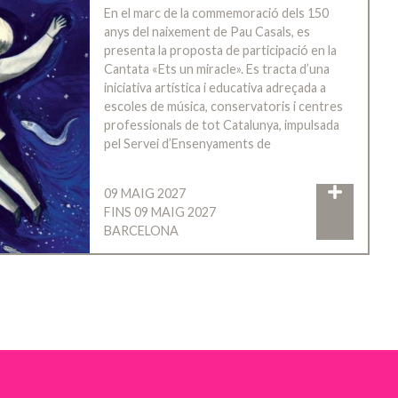
En el marc de la commemoració dels 150
anys del naixement de Pau Casals, es
presenta la proposta de participació en la
Cantata «Ets un miracle». Es tracta d’una
iniciativa artística i educativa adreçada a
escoles de música, conservatoris i centres
professionals de tot Catalunya, impulsada
pel Servei d’Ensenyaments de
09 MAIG 2027
FINS 09 MAIG 2027
BARCELONA