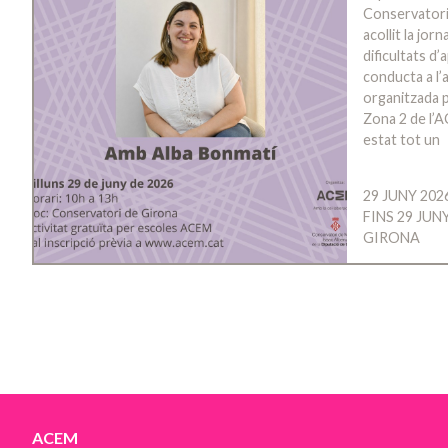
Conservatori
acollit la jo
dificultats d
conducta a l’a
organitzada p
Zona 2 de l’A
estat tot un
29 JUNY 202
FINS 29 JUN
GIRONA
ACEM