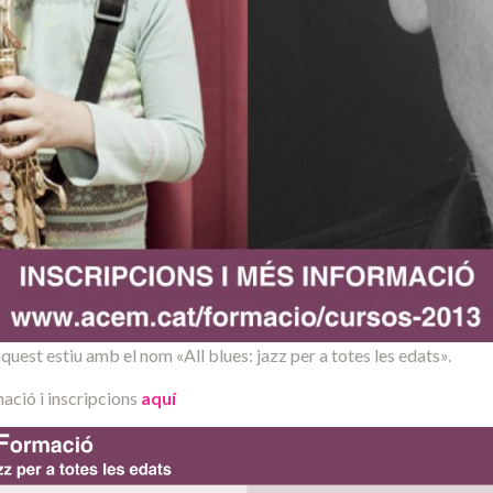
est estiu amb el nom «All blues: jazz per a totes les edats».
mació i inscripcions
aquí