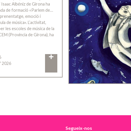
 Isaac Albéniz de Girona ha
rnada de formació «Parlem de…
’aprenentatge, emoció i
ula de música». L’activitat,
er les escoles de música de la
CEM (Província de Girona), ha
6
Y 2026
Segueix-nos