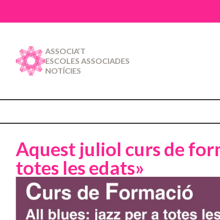
ASSOCIA’T
ESCOLES ASSOCIADES
NOTÍCIES
Aquest juliol curs de fo
totes les edats»