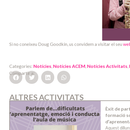
Si no coneixeu Doug Goodkin, us convidem a visitar el seu
we
Categories:
Notícies
,
Notícies ACEM
,
Notícies Activitats
,
Compartir a:
ALTRES ACTIVITATS
Èxit de par
formació so
d’aprenent
Aquest dillun