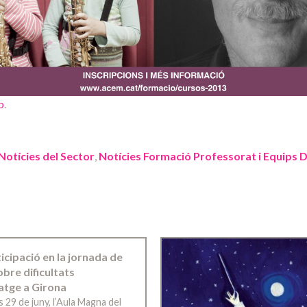
b
.
Notícies del Sector
,
Notícies Formació Professorat i Equips D
ticipació en la jornada de
bre dificultats
atge a Girona
s 29 de juny, l’Aula Magna del