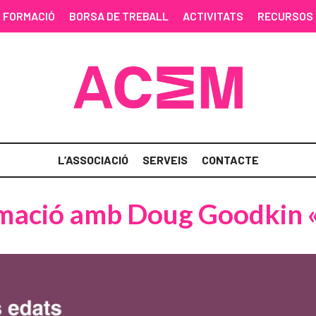
FORMACIÓ
BORSA DE TREBALL
ACTIVITATS
RECURSOS
L’ASSOCIACIÓ
SERVEIS
CONTACTE
rmació amb Doug Goodkin «A