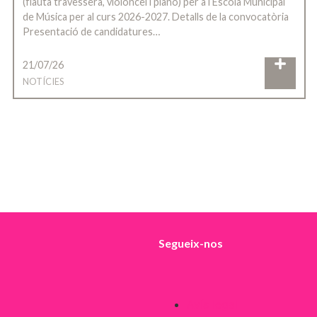
(flauta travessera, violoncel i piano) per a l’Escola Municipal
de Música per al curs 2026-2027. Detalls de la convocatòria
Presentació de candidatures…
21/07/26
NOTÍCIES
Segueix-nos
Avís legal