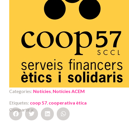
Categories:
Notícies
,
Notícies ACEM
Etiquetes:
coop 57
,
cooperativa ètica
Compartir a: