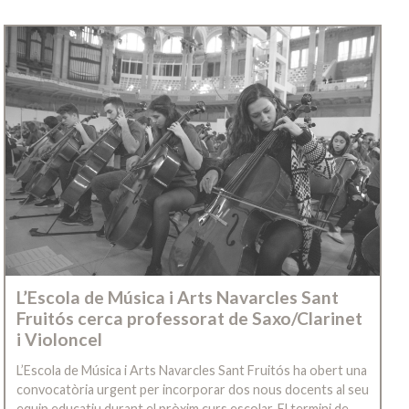
L’Escola de Música i Arts Navarcles Sant
Fruitós cerca professorat de Saxo/Clarinet
i Violoncel
L’Escola de Música i Arts Navarcles Sant Fruitós ha obert una
convocatòria urgent per incorporar dos nous docents al seu
equip educatiu durant el pròxim curs escolar. El termini de…