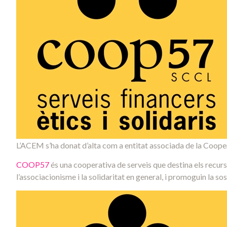
L’ACEM s’ha donat d’alta com a entitat associada de la Coop
COOP57
és una cooperativa de serveis que destina els recur
l’associacionisme i la solidaritat en general, i promoguin la sost