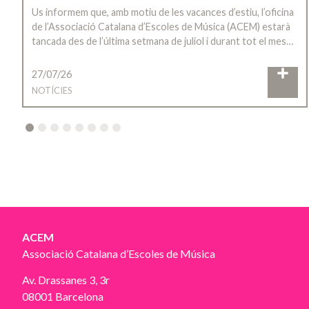
Us informem que, amb motiu de les vacances d’estiu, l’oficina
de l’Associació Catalana d’Escoles de Música (ACEM) estarà
tancada des de l’última setmana de juliol i durant tot el mes…
27/07/26
NOTÍCIES
2
3
4
5
6
7
8
ACEM
Associació Catalana d’Escoles de Música
Av. Drassanes 3, 3r
08001 Barcelona