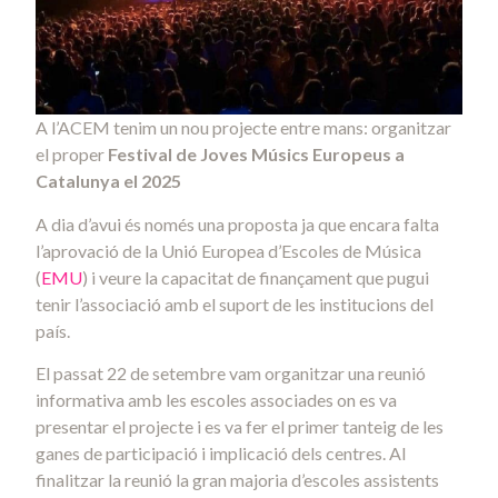
A l’ACEM tenim un nou projecte entre mans: organitzar
el proper
Festival
de
Joves
Músics Europeus a
Catalunya el 2025
A dia d’avui és només una proposta ja que encara falta
l’aprovació de la Unió Europea d’Escoles de Música
(
EMU
) i veure la capacitat de finançament que pugui
tenir l’associació amb el suport de les institucions del
país.
El passat 22 de setembre vam organitzar una reunió
informativa amb les escoles associades on es va
presentar el projecte i es va fer el primer tanteig de les
ganes de participació i implicació dels centres. Al
finalitzar la reunió la gran majoria d’escoles assistents