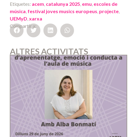
Etiquetes:
acem
,
catalunya 2025
,
emu
,
escoles de
música
,
festival joves musics europeus
,
projecte
,
UEMyD
,
xarxa
Compartir a:
ALTRES ACTIVITATS