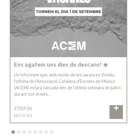
Ens agafem uns dies de descans! ☀️
Us informem que, amb motiu de les vacances d’estiu,
l’oficina de l’Associació Catalana d’Escoles de Música
(ACEM) estarà tancada des de l’última setmana de juliol i
durant tot el mes…
27/07/26
NOTÍCIES
2
3
4
5
6
7
8