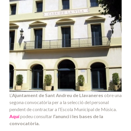
L’
Ajuntament de Sant Andreu de Llavaneres
obre una
segona convocatòria per a la selecció del personal
pendent de contractar a l’Escola Municipal de Música.
Aquí
podeu consultar
l’anunci i les bases de la
convocatòria.