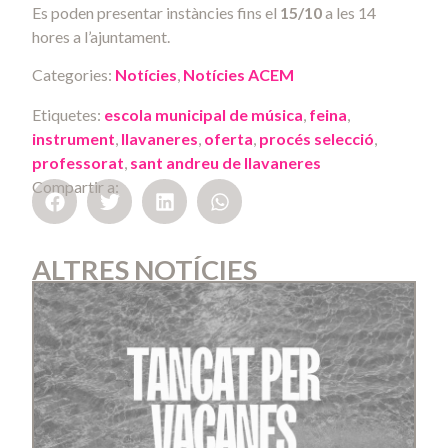
Es poden presentar instàncies fins el
15/10
a les 14
hores a l’ajuntament.
Categories:
Notícies
,
Notícies ACEM
Etiquetes:
escola municipal de música
,
feina
,
instrument
,
llavaneres
,
oferta
,
procés selecció
,
professorat
,
sant andreu de llavaneres
Compartir a:
ALTRES NOTÍCIES