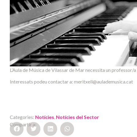
L’Aula de Música de Vilassar de Mar necessita un professor/a 
Interessats podeu contactar a:
meritxell@aulademusica.cat
Categories:
Notícies
,
Notícies del Sector
Compartir a: