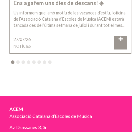
Ens agafem uns dies de descans! ☀️
Us informem que, amb motiu de les vacances d’estiu, l’oficina
de l’Associació Catalana d’Escoles de Música (ACEM) estarà
tancada des de l’última setmana de juliol i durant tot el mes…
27/07/26
NOTÍCIES
2
3
4
5
6
7
8
ACEM
Associació Catalana d’Escoles de Música
Av. Drassanes 3, 3r