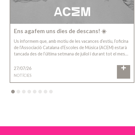
Ens agafem uns dies de descans! ☀️
Us informem que, amb motiu de les vacances d’estiu, l’oficina
de l’Associació Catalana d’Escoles de Música (ACEM) estarà
tancada des de l’última setmana de juliol i durant tot el mes…
27/07/26
NOTÍCIES
2
3
4
5
6
7
8