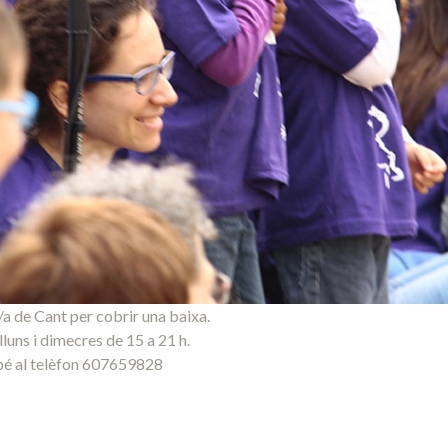
 de Cant per cobrir una baixa.
luns i dimecres de 15 a 21 h.
bé al telèfon 607659828