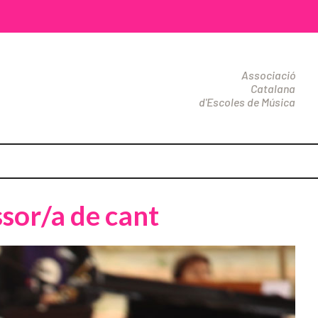
Associació
Catalana
d'Escoles de Música
sor/a de cant