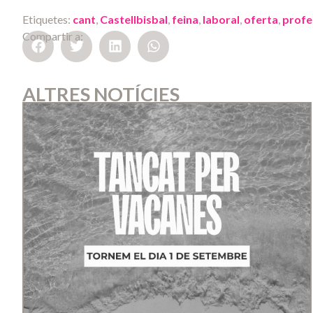
Etiquetes:
cant
,
Castellbisbal
,
feina
,
laboral
,
oferta
,
profe
Compartir a:
ALTRES NOTÍCIES