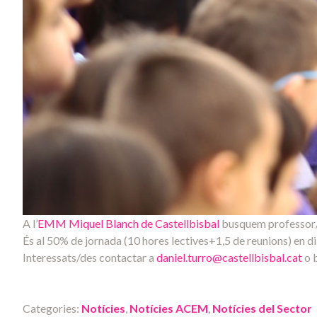
A l’
EMM Miquel Blanch de Castellbisbal
busquem professor/a
És al 50% de jornada (10 hores lectives+1,5 de reunions) en dil
Interessats/des contactar a
daniel.turro@castellbisbal.cat
o 
Categories:
Notícies
,
Notícies ACEM
,
Notícies del Sector