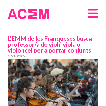
L’EMM de les Franqueses busca
professor/a de violí, viola o
violoncel per a portar conjunts
17/10/2023