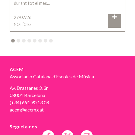
durant tot el mes…
27/07/26
NOTÍCIES
2
3
4
5
6
7
8
ACEM
Associació Catalana d’Escoles de Música
Av. Drassanes 3, 3r
08001 Barcelona
(+34) 691 90 13 08
acem@acem.cat
Segueix-nos