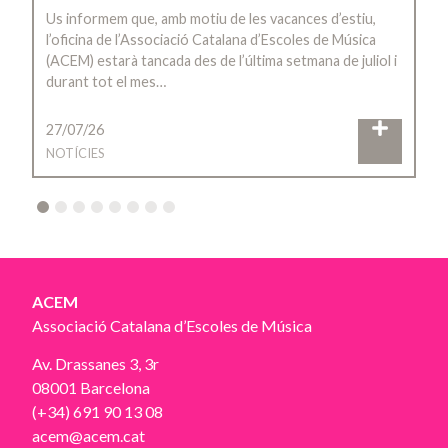
Us informem que, amb motiu de les vacances d’estiu,
l’oficina de l’Associació Catalana d’Escoles de Música
(ACEM) estarà tancada des de l’última setmana de juliol i
durant tot el mes…
27/07/26
NOTÍCIES
2
3
4
5
6
7
8
ACEM
Associació Catalana d’Escoles de Música
Av. Drassanes 3, 3r
08001 Barcelona
(+34) 691 90 13 08
acem@acem.cat