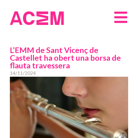
L’EMM de Sant Vicenç de
Castellet ha obert una borsa de
flauta travessera
14/11/2024