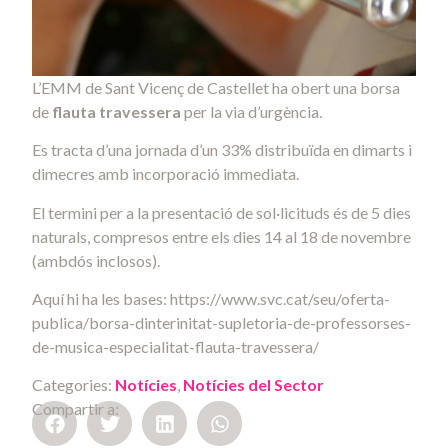
L’EMM de Sant Vicenç de Castellet ha obert una borsa
de
flauta travessera
per la via d’urgència.
Es tracta d’una jornada d’un 33% distribuïda en dimarts i
dimecres amb incorporació immediata.
El termini per a la presentació de sol·licituds és de 5 dies
naturals, compresos entre els dies 14 al 18 de novembre
(ambdós inclosos).
Aquí hi ha les bases: https://www.svc.cat/seu/oferta-
publica/borsa-dinterinitat-supletoria-de-professorses-
de-musica-especialitat-flauta-travessera/
Categories:
Notícies
,
Notícies del Sector
Compartir a: