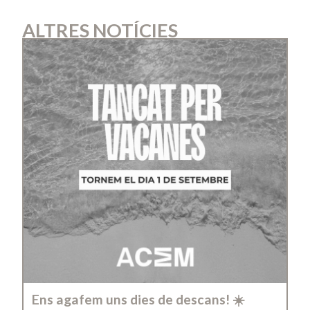
ALTRES NOTÍCIES
Ens agafem uns dies de descans! ☀️