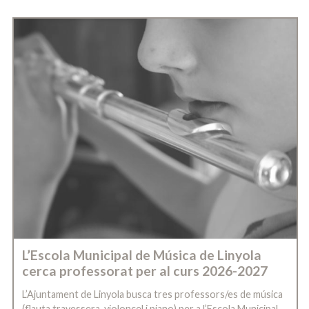
L’Escola Municipal de Música de Linyola
cerca professorat per al curs 2026-2027
L’Ajuntament de Linyola busca tres professors/es de música
(flauta travessera, violoncel i piano) per a l’Escola Municipal