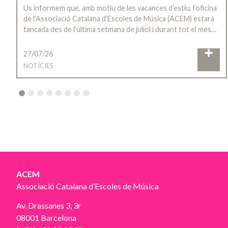
Us informem que, amb motiu de les vacances d’estiu, l’oficina
de l’Associació Catalana d’Escoles de Música (ACEM) estarà
tancada des de l’última setmana de juliol i durant tot el mes…
27/07/26
NOTÍCIES
2
3
4
5
6
7
8
ACEM
Associació Catalana d’Escoles de Música
Av. Drassanes 3, 3r
08001 Barcelona