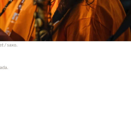
t / saxo.
ada.