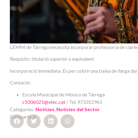
L’EMM de Tàrrega necessita incorporar professor/a de clarine
Requisits: titulació superior o equivalent
Incorporació immediata. És per cobrir una baixa de llarga dur
Contacte:
Escola Municipal de Música de Tàrrega
c5006021@xtec.cat
/ Tel. 973312965
Categories:
Notícies
,
Notícies del Sector
Compartir a: