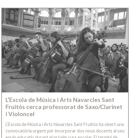
L’Escola de Música i Arts Navarcles Sant
Fruitós cerca professorat de Saxo/Clarinet
i Violoncel
L’Escola de Música i Arts Navarcles Sant Fruitós ha obert una
convocatòria urgent per incorporar dos nous docents al seu
equip educatiu durant el pròxim curs escolar. El termini de…