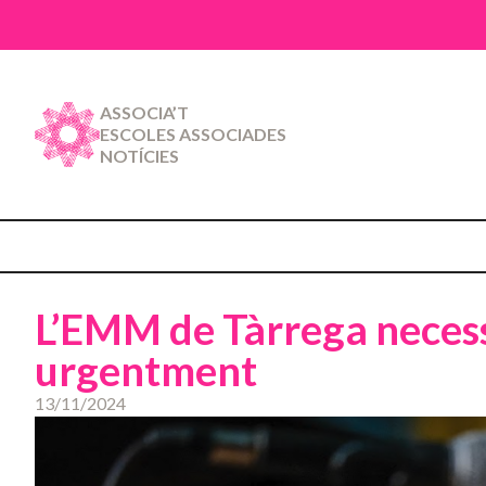
ASSOCIA’T
ESCOLES ASSOCIADES
NOTÍCIES
L’EMM de Tàrrega necess
urgentment
13/11/2024