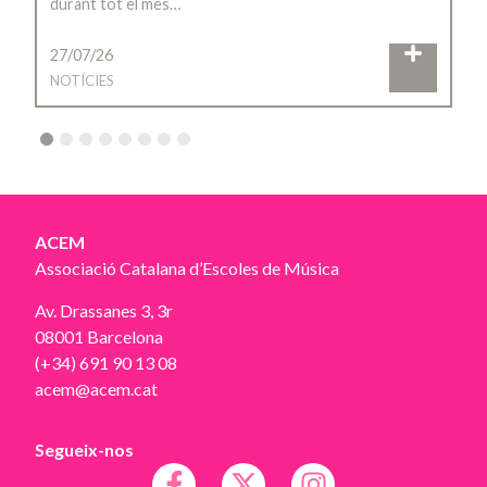
durant tot el mes…
27/07/26
NOTÍCIES
2
3
4
5
6
7
8
ACEM
Associació Catalana d’Escoles de Música
Av. Drassanes 3, 3r
08001 Barcelona
(+34) 691 90 13 08
acem@acem.cat
Segueix-nos