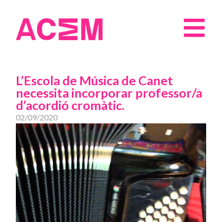
L’Escola de Música de Canet
necessita incorporar professor/a
d’acordió cromàtic.
02/09/2020