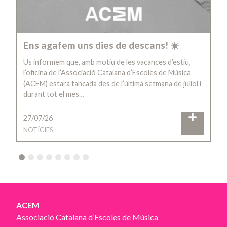
Ens agafem uns dies de descans! ☀️
Us informem que, amb motiu de les vacances d’estiu,
l’oficina de l’Associació Catalana d’Escoles de Música
(ACEM) estarà tancada des de l’última setmana de juliol i
durant tot el mes…
27/07/26
NOTÍCIES
2
3
4
5
6
7
8
ACEM
Associació Catalana d’Escoles de Música