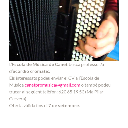
L’E
scola de Música de Canet
busca professor/a
d’
acordió cromàtic.
Els interessats podeu enviar el CV a l’Escola de
Música
canetpromusica@gmail.com
o també podeu
trucar al següent telèfon: 620 65 19 53 (Ma.Pilar
Cervera).
Oferta vàlida fins el
7 de setembre.