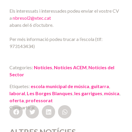
Els interessats i interessades podeu enviar el vostre CV
a
nbresol2@xtec.cat
abans del 6 d’octubre.
Per més informació podeu trucar a l’escola (tlf:
973143434)
Categories:
Notícies
,
Notícies ACEM
,
Notícies del
Sector
Etiquetes:
escola municipal de música
,
guitarra
,
laboral
,
Les Borges Blanques
,
les garrigues
,
música
,
oferta
,
professorat
Compartir a:
ALTRES NOTÍCIES