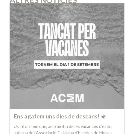
Ens agafem uns dies de descans! ☀️
Us informem que, amb motiu de les vacances d’estiu,
l’oficina de l’Associació Catalana d’Escoles de Música