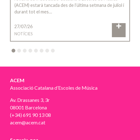
(ACEM) estarà tancada des de l’última setmana de juliol i
durant tot el mes…
27/07/26
NOTÍCIES
2
3
4
5
6
7
8
ACEM
Associació Catalana d’Escoles de Música
Av. Drassanes 3, 3r
08001 Barcelona
(+34) 691 90 13 08
acem@acem.cat
Segueix-nos