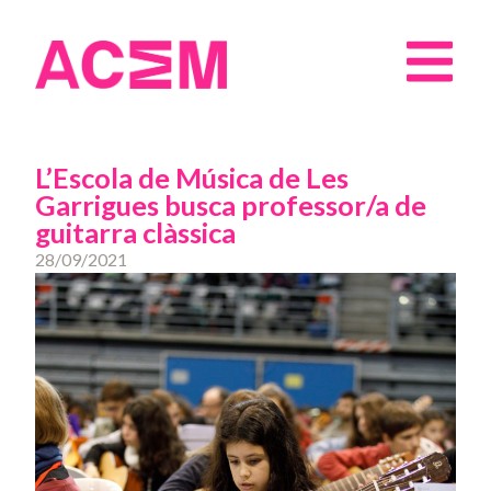
L’Escola de Música de Les
Garrigues busca professor/a de
guitarra clàssica
28/09/2021