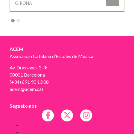
GIRONA
2
ACEM
Associació Catalana d’Escoles de Música
Av. Drassanes 3, 3r
08001 Barcelona
(+34) 691 90 13 08
acem@acem.cat
Segueix-nos
Avís legal
Política de Cookies