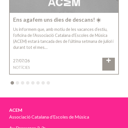
Ens agafem uns dies de descans! ☀️
Us informem que, amb motiu de les vacances d’estiu,
l’oficina de l’Associació Catalana d’Escoles de Música
(ACEM) estarà tancada des de l’última setmana de juliol i
durant tot el mes…
27/07/26
NOTÍCIES
2
3
4
5
6
7
8
ACEM
Associació Catalana d’Escoles de Música
Av. Drassanes 3, 3r