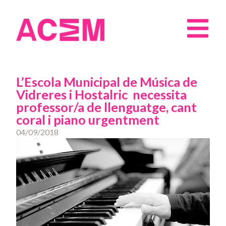
L’Escola Municipal de Música de
Vidreres i Hostalric necessita
professor/a de llenguatge, cant
coral i piano urgentment
04/09/2018