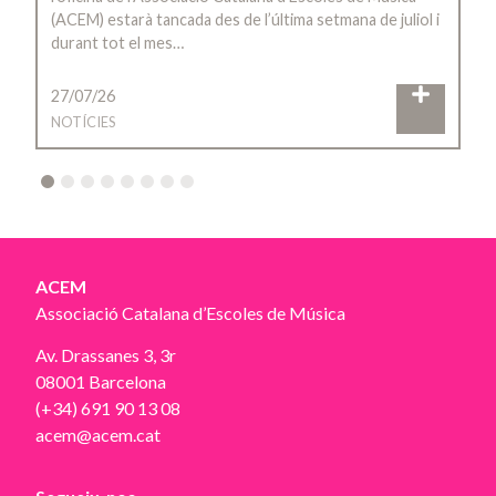
(ACEM) estarà tancada des de l’última setmana de juliol i
durant tot el mes…
27/07/26
NOTÍCIES
2
3
4
5
6
7
8
ACEM
Associació Catalana d’Escoles de Música
Av. Drassanes 3, 3r
08001 Barcelona
(+34) 691 90 13 08
acem@acem.cat