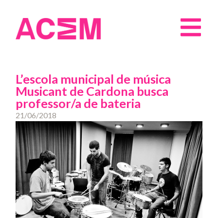
L’escola municipal de música
Musicant de Cardona busca
professor/a de bateria
21/06/2018