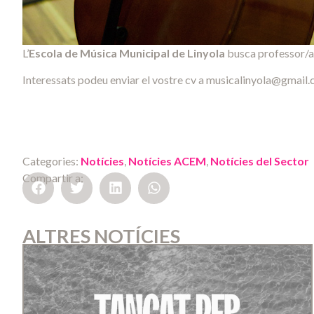
L’
Escola de Música Municipal de Linyola
busca professor/a
Interessats podeu enviar el vostre cv a
musicalinyola@gmail.c
Categories:
Notícies
,
Notícies ACEM
,
Notícies del Sector
Compartir a:
ALTRES NOTÍCIES