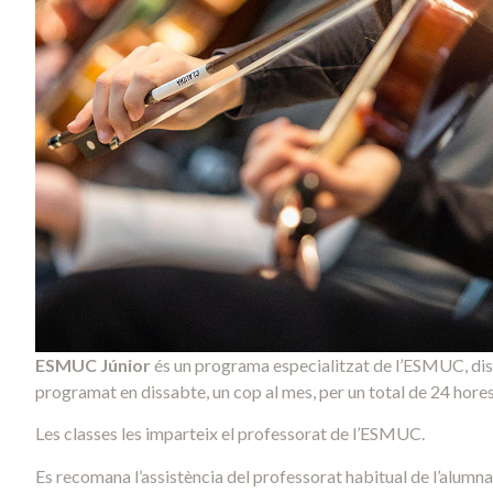
ESMUC Júnior
és un programa especialitzat de l’ESMUC, dis
programat en dissabte, un cop al mes, per un total de 24 hores
Les classes les imparteix el professorat de l’ESMUC.
Es recomana l’assistència del professorat habitual de l’alumnat