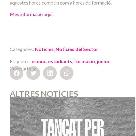
aquestes hores comptin com a hores de formació.
Més informació aquí.
Categories:
Notícies
,
Notícies del Sector
Etiquetes:
esmuc
,
estudiants
,
formació
,
junior
Compartir a:
ALTRES NOTÍCIES