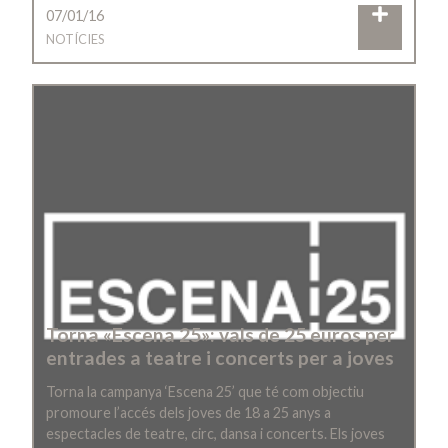
07/01/16
NOTÍCIES
Torna «Escena 25»: vals de 25 euros per
entrades a teatre i concerts per a joves
Torna la campanya ‘Escena 25’ que té com objectiu
promoure l’accés dels joves de 18 a 25 anys a
espectacles de teatre, circ, dansa i concerts. Els joves