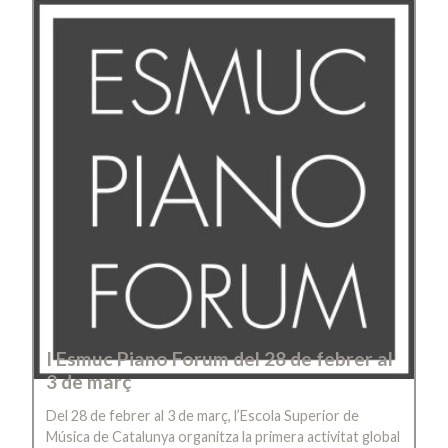
I Esmuc Piano Forum del 28 de febrer al
3 de març
Del 28 de febrer al 3 de març, l’Escola Superior de
Música de Catalunya organitza la primera activitat global