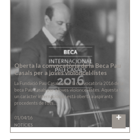
Oberta la convocatòria de la Beca Pau
Casals per a joves violoncel·listes
La Fundació Pau Casals obre la convocatòria 2016 de la
beca Pau Casals per a joves violoncel·listes. Aquesta té
un caràcter internacional i està oberta a aspirants
procedents de tots…
01/04/16
NOTÍCIES