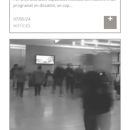
programat en dissabte, un cop…
07/05/24
NOTÍCIES